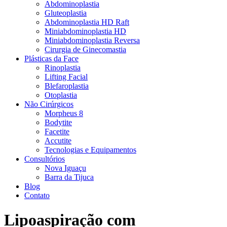
Abdominoplastia
Gluteoplastia
Abdominoplastia HD Raft
Miniabdominoplastia HD
Miniabdominoplastia Reversa
Cirurgia de Ginecomastia
Plásticas da Face
Rinoplastia
Lifting Facial
Blefaroplastia
Otoplastia
Não Cirúrgicos
Morpheus 8
Bodytite
Facetite
Accutite
Tecnologias e Equipamentos
Consultórios
Nova Iguaçu
Barra da Tijuca
Blog
Contato
Lipoaspiração com