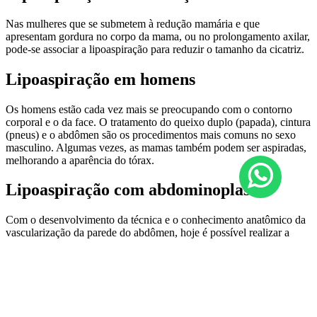
Nas mulheres que se submetem à redução mamária e que
apresentam gordura no corpo da mama, ou no prolongamento axilar,
pode-se associar a lipoaspiração para reduzir o tamanho da cicatriz.
Lipoaspiração em homens
Os homens estão cada vez mais se preocupando com o contorno
corporal e o da face. O tratamento do queixo duplo (papada), cintura
(pneus) e o abdômen são os procedimentos mais comuns no sexo
masculino. Algumas vezes, as mamas também podem ser aspiradas,
melhorando a aparência do tórax.
Lipoaspiração com abdominoplastia
Com o desenvolvimento da técnica e o conhecimento anatômico da
vascularização da parede do abdômen, hoje é possível realizar a
cirurgia combinada com lipoaspiração. Esta possibilidade ampliou a
indicação destes procedimentos. O tratamento da musculatura
abdominal flácida poderá ser tratada concomitante ao da
lipoaspiração da parede abdominal e cintura, dando um melhor
resultado.