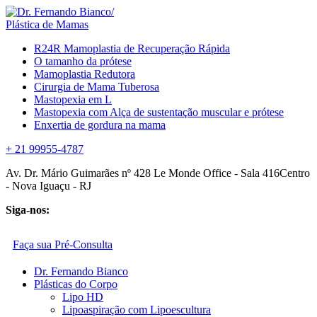
Plástica de Mamas
R24R Mamoplastia de Recuperação Rápida
O tamanho da prótese
Mamoplastia Redutora
Cirurgia de Mama Tuberosa
Mastopexia em L
Mastopexia com Alça de sustentação muscular e prótese
Enxertia de gordura na mama
+ 21 99955-4787
Av. Dr. Mário Guimarães nº 428 Le Monde Office - Sala 416Centro
- Nova Iguaçu - RJ
Siga-nos:
Faça sua Pré-Consulta
Dr. Fernando Bianco
Plásticas do Corpo
Lipo HD
Lipoaspiração com Lipoescultura