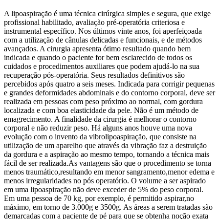
A lipoaspiração é uma técnica cirúrgica simples e segura, que exige
profissional habilitado, avaliação pré-operatória criteriosa e
instrumental específico. Nos últimos vinte anos, foi aperfeiçoada
com a utilização de cânulas delicadas e funcionais, e de métodos
avançados. A cirurgia apresenta ótimo resultado quando bem
indicada e quando o paciente for bem esclarecido de todos os
cuidados e procedimentos auxiliares que podem ajudá-lo na sua
recuperação pós-operatória. Seus resultados definitivos são
percebidos após quatro a seis meses. Indicada para corrigir pequenas
e grandes deformidades abdominais e do contorno corporal, deve ser
realizada em pessoas com peso próximo ao normal, com gordura
localizada e com boa elasticidade da pele. Não é um método de
emagrecimento. A finalidade da cirurgia é melhorar o contorno
corporal e não reduzir peso. Há alguns anos houve uma nova
evolução com o invento da vibrolipoaspiração, que consiste na
utilização de um aparelho que através da vibração faz a destruição
da gordura e a aspiração ao mesmo tempo, tornando a técnica mais
fácil de ser realizada.As vantagens são que o procedimento se torna
menos traumático,resultando em menor sangramento,menor edema e
menos irregularidades no pós operatório. O volume a ser aspirado
em uma lipoaspiração não deve exceder de 5% do peso corporal.
Em uma pessoa de 70 kg, por exemplo, é permitido aspirar,no
máximo, em torno de 3.000g e 3500g. As áreas a serem tratadas são
demarcadas com a paciente de pé para que se obtenha noção exata