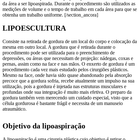
da área a ser lipoaspirada. Durante o procedimento são utilizados as
medições de volume e o tempo de trabalho em cada área para que se
obtenha um trabalho uniforme. [/section_ancora]
LIPOESCULTURA
Consiste na retirada de gordura de um local do corpo e colocação da
mesma em outro local. A gordura que é retirada durante o
procedimento pode ser utilizada para o preenchimento de
depressões, ou áreas que necessitam de projeção: nádegas, coxas e
pernas, assim como na face e nas mãos. O enxerto de gordura é um
procedimento cada vez mais estudado pelos cirurgiões plásticos.
Mesmo na face, onde havia sido quase abandonado pela absorção
precoce que a gordura sofria, recebe atualmente um impulso na sua
utilização, pois a gordura é injetada nas estruturas musculares e
profundas onde sua integração é muito mais efetiva. O preparo da
gordura também vem merecendo um cuidado especial, visto que a
célula gordurosa é bastante frágil e necessita de um manuseio
atraumático.
Objetivo da lipoaspiração
A lipoaspiração é uma cirurgia plástica cujo objetivo é retirar o