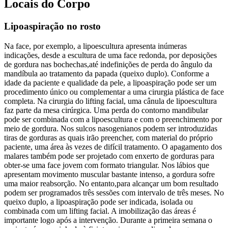
Locais do Corpo
Lipoaspiração no rosto
Na face, por exemplo, a lipoescultura apresenta inúmeras
indicações, desde a escultura de uma face redonda, por deposições
de gordura nas bochechas,até indefinições de perda do ângulo da
mandíbula ao tratamento da papada (queixo duplo). Conforme a
idade da paciente e qualidade da pele, a lipoaspiração pode ser um
procedimento único ou complementar a uma cirurgia plástica de face
completa. Na cirurgia do lifting facial, uma cânula de lipoescultura
faz parte da mesa cirúrgica. Uma perda do contorno mandibular
pode ser combinada com a lipoescultura e com o preenchimento por
meio de gordura. Nos sulcos nasogenianos podem ser introduzidas
tiras de gorduras as quais irão preencher, com material do próprio
paciente, uma área às vezes de difícil tratamento. O apagamento dos
malares também pode ser projetado com enxerto de gorduras para
obter-se uma face jovem com formato triangular. Nos lábios que
apresentam movimento muscular bastante intenso, a gordura sofre
uma maior reabsorção. No entanto,para alcançar um bom resultado
podem ser programados três sessões com intervalo de três meses. No
queixo duplo, a lipoaspiração pode ser indicada, isolada ou
combinada com um lifting facial. A imobilização das áreas é
importante logo após a intervenção. Durante a primeira semana o